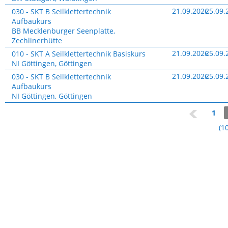
Buchung
Termine
Website
21.09.2026
25.09.
030 - SKT B Seilklettertechnik
&
–
Aufbaukurs
Buchung
Termine
BB Mecklenburger Seenplatte,
&
Zechlinerhütte
Buchung
Website
21.09.2026
25.09.
010 - SKT A Seilklettertechnik Basiskurs
–
NI Göttingen, Göttingen
Termine
Website
21.09.2026
25.09.
030 - SKT B Seilklettertechnik
&
–
Aufbaukurs
Buchung
Termine
NI Göttingen, Göttingen
&
1
Buchung
(1