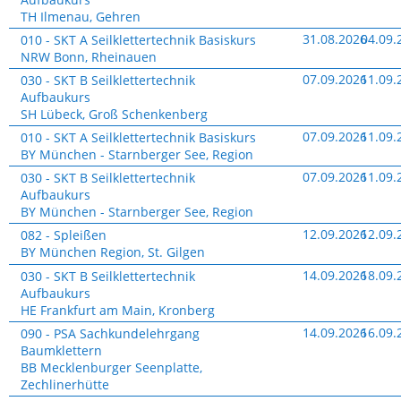
Termine
TH Ilmenau, Gehren
&
Website
31.08.2026
04.09.
010 - SKT A Seilklettertechnik Basiskurs
Buchung
–
NRW Bonn, Rheinauen
Termine
Website
07.09.2026
11.09.
030 - SKT B Seilklettertechnik
&
–
Aufbaukurs
Buchung
Termine
SH Lübeck, Groß Schenkenberg
&
Website
07.09.2026
11.09.
010 - SKT A Seilklettertechnik Basiskurs
Buchung
–
BY München - Starnberger See, Region
Termine
Website
07.09.2026
11.09.
030 - SKT B Seilklettertechnik
&
–
Aufbaukurs
Buchung
Termine
BY München - Starnberger See, Region
&
Website
12.09.2026
12.09.
082 - Spleißen
Buchung
–
BY München Region, St. Gilgen
Termine
Website
14.09.2026
18.09.
030 - SKT B Seilklettertechnik
&
–
Aufbaukurs
Buchung
Termine
HE Frankfurt am Main, Kronberg
&
Website
14.09.2026
16.09.
090 - PSA Sachkundelehrgang
Buchung
–
Baumklettern
Termine
BB Mecklenburger Seenplatte,
&
Zechlinerhütte
Buchung