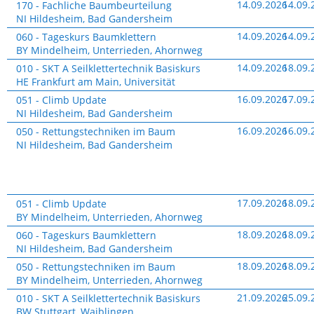
Website
14.09.2026
14.09.
170 - Fachliche Baumbeurteilung
–
NI Hildesheim, Bad Gandersheim
Termine
Website
14.09.2026
14.09.
060 - Tageskurs Baumklettern
&
–
BY Mindelheim, Unterrieden, Ahornweg
Buchung
Termine
Website
14.09.2026
18.09.
010 - SKT A Seilklettertechnik Basiskurs
&
–
HE Frankfurt am Main, Universität
Buchung
Termine
Website
16.09.2026
17.09.
051 - Climb Update
&
–
NI Hildesheim, Bad Gandersheim
Buchung
Termine
Website
16.09.2026
16.09.
050 - Rettungstechniken im Baum
&
–
NI Hildesheim, Bad Gandersheim
Buchung
Termine
&
Buchung
Website
17.09.2026
18.09.
051 - Climb Update
–
BY Mindelheim, Unterrieden, Ahornweg
Termine
Website
18.09.2026
18.09.
060 - Tageskurs Baumklettern
&
–
NI Hildesheim, Bad Gandersheim
Buchung
Termine
Website
18.09.2026
18.09.
050 - Rettungstechniken im Baum
&
–
BY Mindelheim, Unterrieden, Ahornweg
Buchung
Termine
Website
21.09.2026
25.09.
010 - SKT A Seilklettertechnik Basiskurs
&
–
BW Stuttgart, Waiblingen